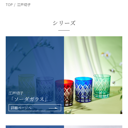
TOP
江戸切子
シリーズ
江戸切子
「ソーダガラス」
詳細ページへ