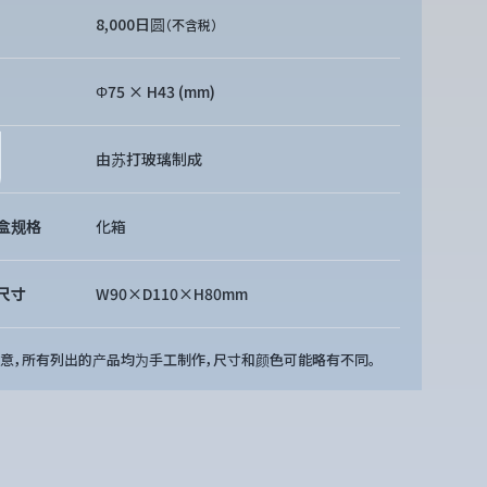
8,000日圆
（不含税）
Φ75 × H43 (mm)
由苏打玻璃制成
盒规格
化箱
尺寸
W90×D110×H80mm
注意，所有列出的产品均为手工制作，尺寸和颜色可能略有不同。