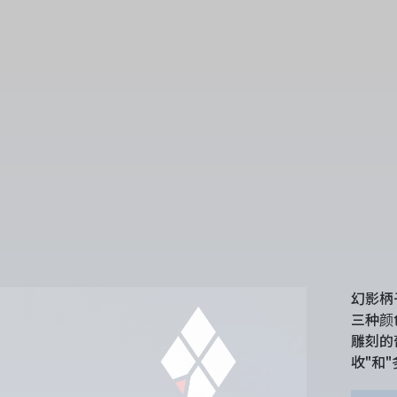
幻影柄
三种颜
雕刻的
收"和