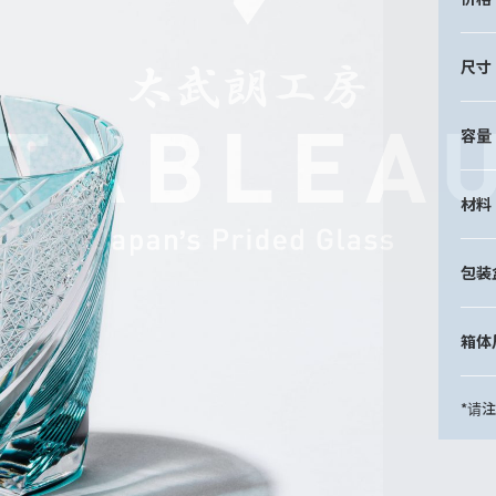
尺寸
容量
材料
包装
箱体
*请