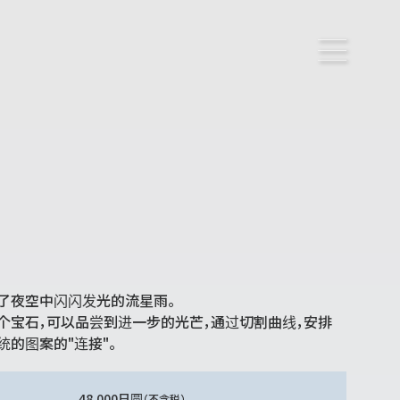
了夜空中闪闪发光的流星雨。
个宝石，可以品尝到进一步的光芒，通过切割曲线，安排
统的图案的"连接"。
48,000日圆
（不含税）