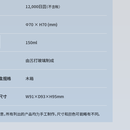
12,000日圆
（不含税）
Φ70 × H70 (mm)
150ml
由苏打玻璃制成
盒规格
木箱
尺寸
W91×D93×H95mm
注意，所有列出的产品均为手工制作，尺寸和颜色可能略有不同。