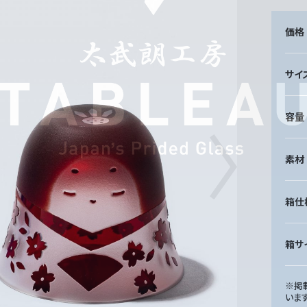
価格
サイ
容量
素材
箱仕
箱サ
※掲
いま