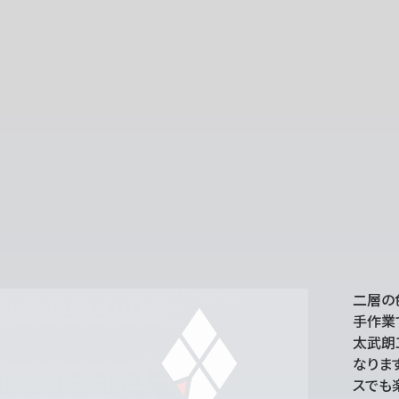
二層の
手作業
太武朗
なりま
スでも