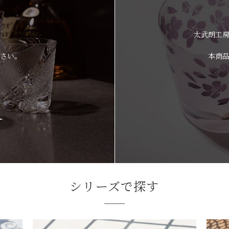
太武朗工
さい。
本商
シリーズで探す