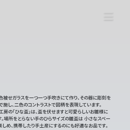
色被せガラスを一つ一つ手吹きにて作り、その器に彫刻を
で施し、二色のコントラストで図柄を表現しています。
工房の「ひな盃」は、盃を伏せますと可愛らしいお雛様に
す。場所をとらない手のひらサイズの雛盃は 小さなスペー
楽しめ、携帯したり手土産にするのにも好適なお品です。