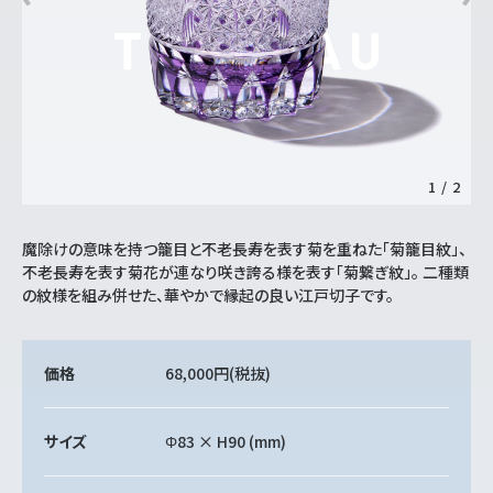
1
/
2
魔除けの意味を持つ籠目と不老長寿を表す菊を重ねた「菊籠目紋」、
不老長寿を表す菊花が連なり咲き誇る様を表す「菊繋ぎ紋」。 二種類
の紋様を組み併せた、華やかで縁起の良い江戸切子です。
価格
68,000円
(税抜)
サイズ
Φ83 × H90 (mm)