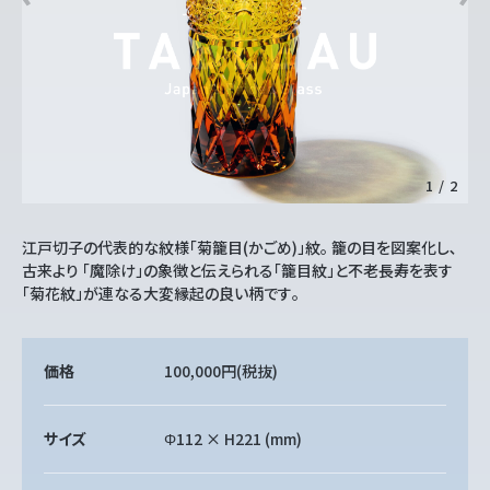
1
/
2
江戸切子の代表的な紋様「菊籠目(かごめ)」紋｡ 籠の目を図案化し､
古来より 「魔除け」の象徴と伝えられる「籠目紋」と不老長寿を表す
「菊花紋」が連なる大変縁起の良い柄です｡
価格
100,000円
(税抜)
サイズ
Φ112 × H221 (mm)