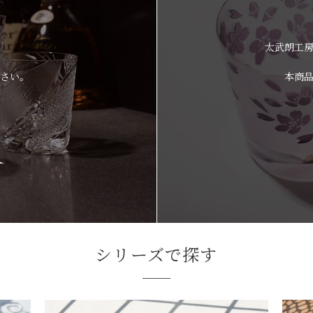
太武朗工
さい。
本商
シリーズで探す