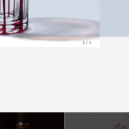
1
/
1