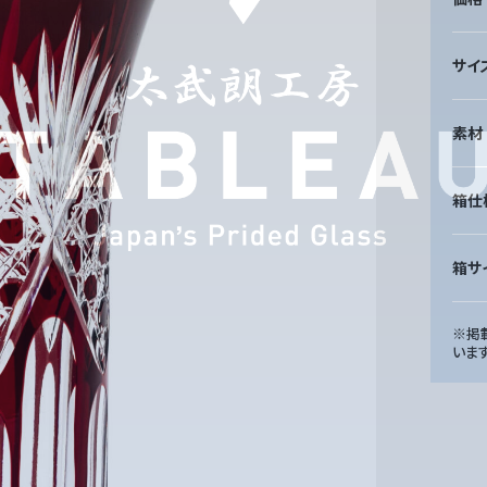
サイ
素材
箱仕
箱サ
※掲
いま