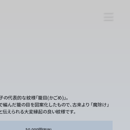
子の代表的な紋様「籠目(かごめ)」｡
で編んだ籠の目を図案化したもので､古来より 「魔除け」
と伝えられる大変縁起の良い紋様です｡
50,000円
(税抜)