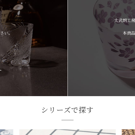
太武朗工
さい。
本商
シリーズで探す