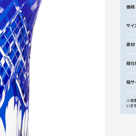
価格
サイ
素材
箱仕
箱サ
※掲
いま