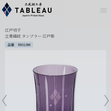
江戸切子
立菱縞紋 タンブラー 江戸紫
品番 99319M