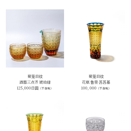
菊笼目纹
菊笼目纹
酒器三点齐 琥珀绿
花瓶 鲁里·苏苏基
125,000日圆
100, 000
（不含税）
（不含税）