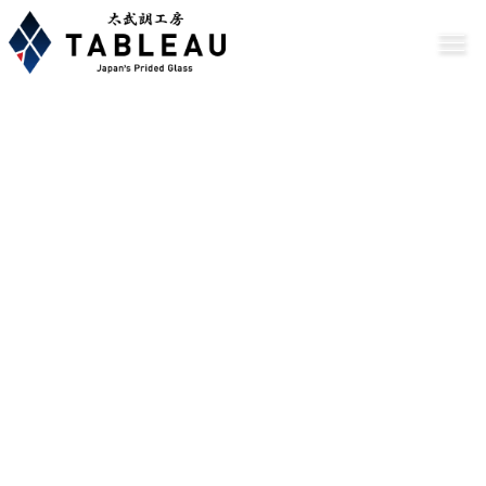
据说，"江户切子"始于1834年（天保5年）江户大传马町的比多罗亚
和加贺屋久兵卫，用金刚砂在玻璃表面雕刻。 明治时代，欧洲的切割
玻璃技术被使用，成为现代的"江户切子"。